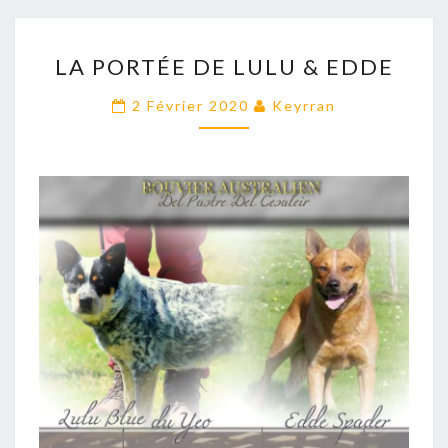
LA
LA PORTÉE DE LULU & EDDE
PORTÉE
DE
2 Février 2020
Keyrran
LULU
&
EDDE