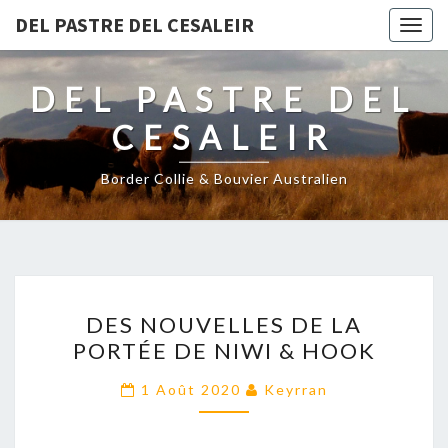
DEL PASTRE DEL CESALEIR
Togg
navig
DEL PASTRE DEL
CESALEIR
Border Collie & Bouvier Australien
DES
DES NOUVELLES DE LA
NOUVELLES
PORTÉE DE NIWI & HOOK
DE
LA
1 Août 2020
Keyrran
PORTÉE
DE