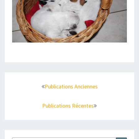
Navigation
au
Publications Anciennes
sein
des
Publications Récentes
articles