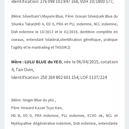
identification: 276 098 102 847 168, VDH 10/1800 177,
(Mère: Silverbarn's Mayumi Blue, Père: Gravan Silverpark Blue du
Shunka Takan)HD A, ED 0, PRA et PLL indemne, NCL indemne,
Dish indemne le 10/2013 et le 02/2016, dentition complète en
ciseaux, entendant bilatéral,identification génétique, pratique
l'agility et le mantrailing et THS(VK2).
Mère : LULU BLUE du YEO
, née le 06/04/2015, cotation
4, Tan Ovin,
Identification: 250 269 802 601 154, LOF 1137/224
(Mère: Ginger Blue du yéo ,
Père: Howard Kazari Toyo Ken,
HD B, ED 0, PRA indemne, PLL indemne, ECVO ok, NCL et
Myélopathie dégénérative indemne, Dish indemne, entendante