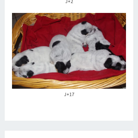
J+2
J+17