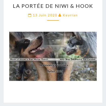
LA
LA PORTÉE DE NIWI & HOOK
PORTÉE
DE
13 Juin 2020
Keyrran
NIWI
&
HOOK