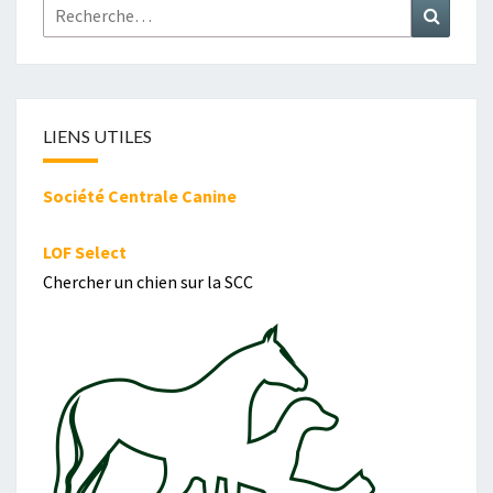
Rechercher :
Recher
LIENS UTILES
Société Centrale Canine
LOF Select
Chercher un chien sur la SCC