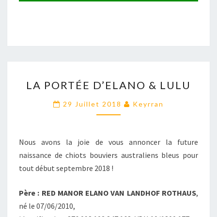
LA
LA PORTÉE D’ELANO & LULU
PORTÉE
D’ELANO
29 Juillet 2018
Keyrran
&
LULU
Nous avons la joie de vous annoncer la future
naissance de chiots bouviers australiens bleus pour
tout début septembre 2018 !
Père : RED MANOR ELANO VAN LANDHOF ROTHAUS
,
né le 07/06/2010,