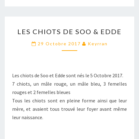
LES
LES CHIOTS DE SOO & EDDE
CHIOTS
DE
29 Octobre 2017
Keyrran
SOO
&
EDDE
Les chiots de Soo et Edde sont nés le 5 Octobre 2017.
7 chiots, un mâle rouge, un mâle bleu, 3 femelles
rouges et 2 femelles bleues
Tous les chiots sont en pleine forme ainsi que leur
mère, et avaient tous trouvé leur foyer avant même
leur naissance.