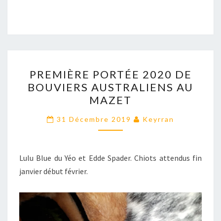
PREMIÈRE
PREMIÈRE PORTÉE 2020 DE
PORTÉE
BOUVIERS AUSTRALIENS AU
2020
MAZET
DE
BOUVIERS
31 Décembre 2019
Keyrran
AUSTRALIENS
AU
MAZET
Lulu Blue du Yéo et Edde Spader. Chiots attendus fin
janvier début février.