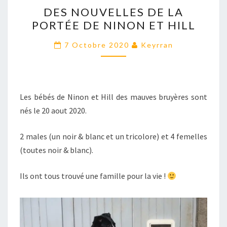
DES
DES NOUVELLES DE LA
NOUVELLES
PORTÉE DE NINON ET HILL
DE
LA
7 Octobre 2020
Keyrran
PORTÉE
DE
NINON
Les bébés de Ninon et Hill des mauves bruyères sont
ET
nés le 20 aout 2020.
HILL
2 males (un noir & blanc et un tricolore) et 4 femelles
(toutes noir & blanc).
Ils ont tous trouvé une famille pour la vie !