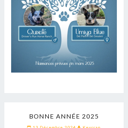
BONNE
BONNE ANNÉE 2025
ANNÉE
2025
13 Décembre 2024
Keyrran