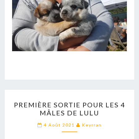
PREMIÈRE
PREMIÈRE SORTIE POUR LES 4
SORTIE
MÂLES DE LULU
POUR
LES
4 Août 2021
Keyrran
4