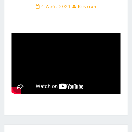
BÉBÉS
4 Août 2021
Keyrran
MÂLES
DE
LULU