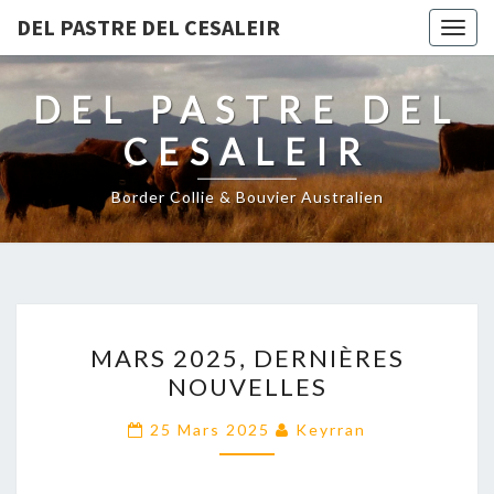
DEL PASTRE DEL CESALEIR
Togg
navig
DEL PASTRE DEL
CESALEIR
Border Collie & Bouvier Australien
MARS
MARS 2025, DERNIÈRES
2025,
NOUVELLES
DERNIÈRES
NOUVELLES
25 Mars 2025
Keyrran