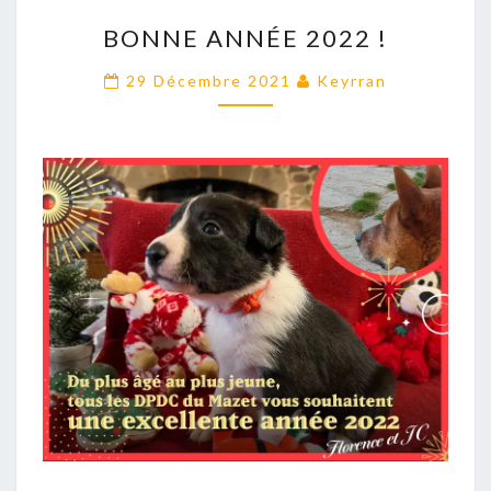
BONNE
BONNE ANNÉE 2022 !
ANNÉE
2022
29 Décembre 2021
Keyrran
!