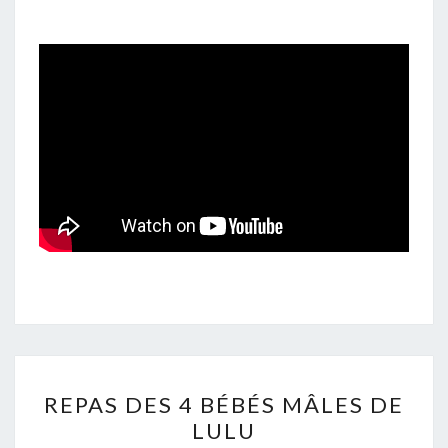
MÂLES
DE
LULU
REPAS
REPAS DES 4 BÉBÉS MÂLES DE
DES
LULU
4