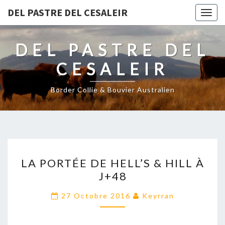
DEL PASTRE DEL CESALEIR
Togg
navig
DEL PASTRE DEL
CESALEIR
Border Collie & Bouvier Australien
LA
LA PORTÉE DE HELL’S & HILL À
PORTÉE
J+48
DE
HELL’S
27 Octobre 2016
Keyrran
&
HILL