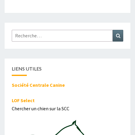
Rechercher :
Recher
LIENS UTILES
Société Centrale Canine
LOF Select
Chercher un chien sur la SCC