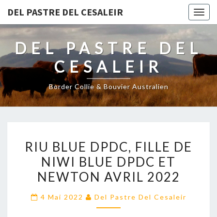
DEL PASTRE DEL CESALEIR
Togg
navig
DEL PASTRE DEL
CESALEIR
Border Collie & Bouvier Australien
RIU
RIU BLUE DPDC, FILLE DE
BLUE
NIWI BLUE DPDC ET
DPDC,
NEWTON AVRIL 2022
FILLE
DE
4 Mai 2022
Del Pastre Del Cesaleir
NIWI
BLUE