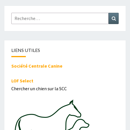
Rechercher :
Recher
LIENS UTILES
Société Centrale Canine
LOF Select
Chercher un chien sur la SCC