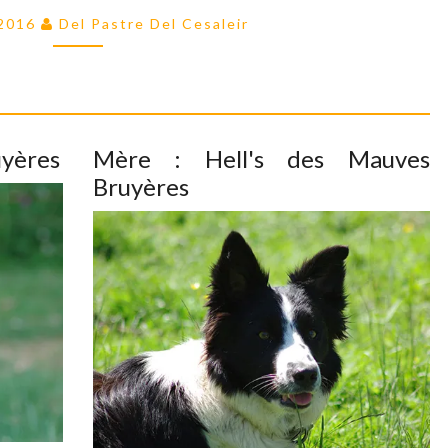
DE
 2016
Del Pastre Del Cesaleir
BORDER
COLLIES
uyères
Mère : Hell's des Mauves
Bruyères