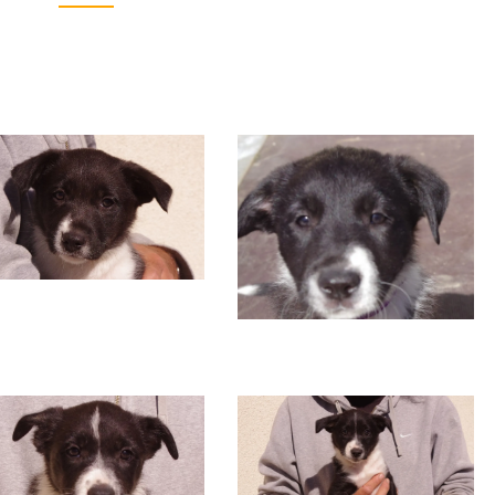
HELL’S
&
HILL
À
J+48