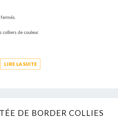
e fermés.
 colliers de couleur.
LIRE LA SUITE
LIRE LA SUITE
PREMIÈRE
TÉE DE BORDER COLLIES
PORTÉE