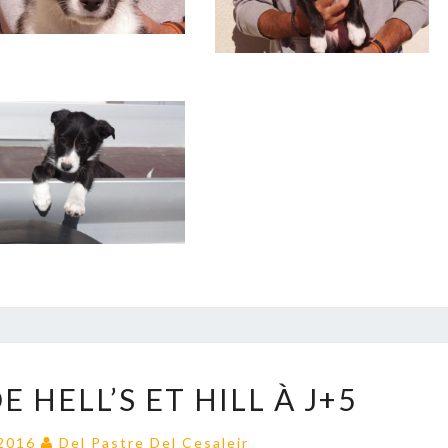
LA
E HELL’S ET HILL À J+5
PORTÉE
DE
 2016
Del Pastre Del Cesaleir