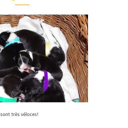
HELL’S
ET
HILL
À
J+5
 sont très véloces!