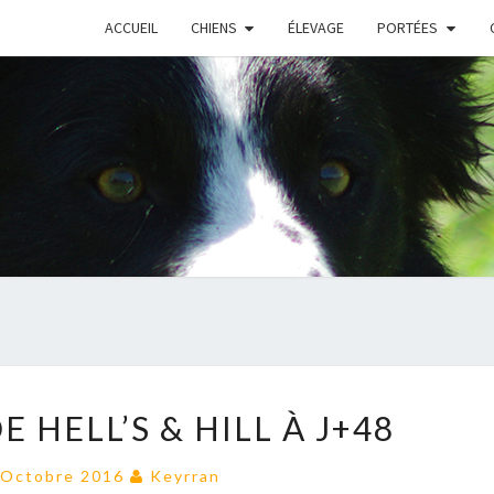
ACCUEIL
CHIENS
ÉLEVAGE
PORTÉES
LA
E HELL’S & HILL À J+48
PORTÉE
DE
 Octobre 2016
Keyrran