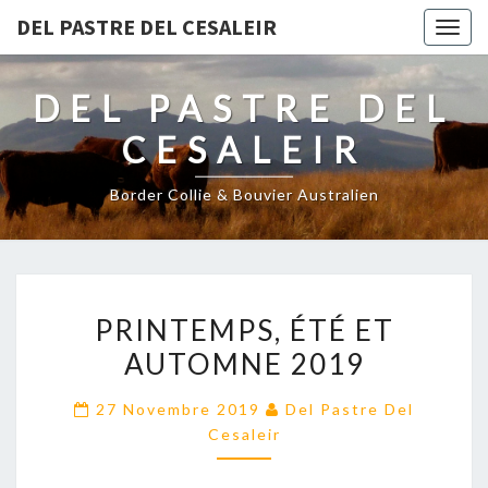
DEL PASTRE DEL CESALEIR
Togg
navig
DEL PASTRE DEL
CESALEIR
Border Collie & Bouvier Australien
PRINTEMPS,
PRINTEMPS, ÉTÉ ET
ÉTÉ
AUTOMNE 2019
ET
AUTOMNE
27 Novembre 2019
Del Pastre Del
2019
Cesaleir