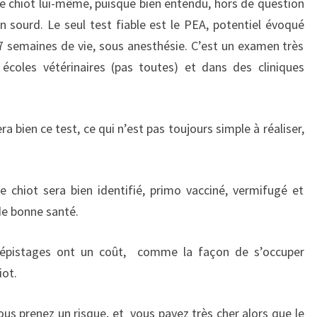
le chiot lui-même, puisque bien entendu, hors de question
n sourd. Le seul test fiable est le PEA, potentiel évoqué
e 7 semaines de vie, sous anesthésie. C’est un examen très
 écoles vétérinaires (pas toutes) et dans des cliniques
era bien ce test, ce qui n’est pas toujours simple à réaliser,
chiot sera bien identifié, primo vacciné, vermifugé et
de bonne santé.
 dépistages ont un coût, comme la façon de s’occuper
iot.
 vous prenez un risque, et vous payez très cher alors que le