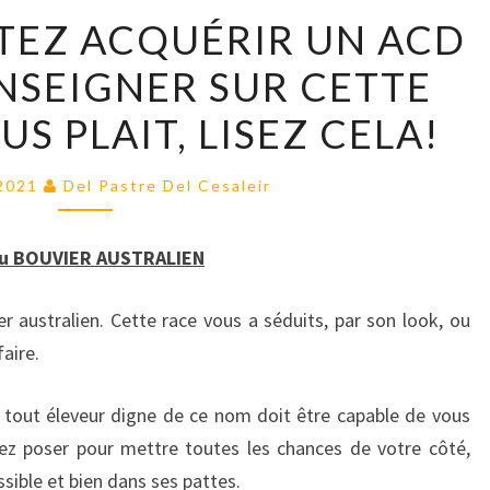
VOUS
TEZ ACQUÉRIR UN ACD
SOUHAITEZ
NSEIGNER SUR CETTE
ACQUÉRIR
UN
OUS PLAIT, LISEZ CELA!
ACD
OU
 2021
Del Pastre Del Cesaleir
VOUS
RENSEIGNER
u BOUVIER AUSTRALIEN
SUR
CETTE
r australien. Cette race vous a séduits, par son look, ou
RACE,
faire.
S’IL
VOUS
 tout éleveur digne de ce nom doit être capable de vous
PLAIT,
ez poser pour mettre toutes les chances de votre côté,
LISEZ
ssible et bien dans ses pattes.